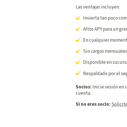
Las ventajas incluyen:
Invierta tan poco co
Altos APY para un gra
En cualquier momento,
Sin cargos mensuales
Disponible en sucursa
Respaldado por el se
Socios:
Inicie sesión en 
cuenta.
Si no eres socio:
Solicit