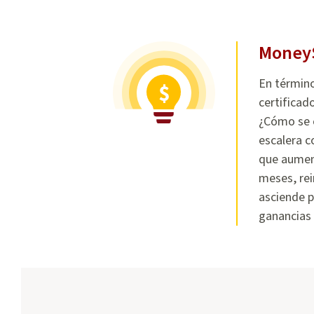
Money
En término
certificad
¿Cómo se c
escalera c
que aument
meses, rei
asciende p
ganancias