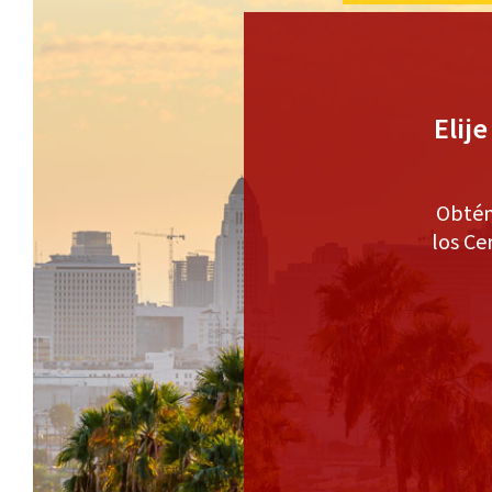
Elij
Obtén
los Ce