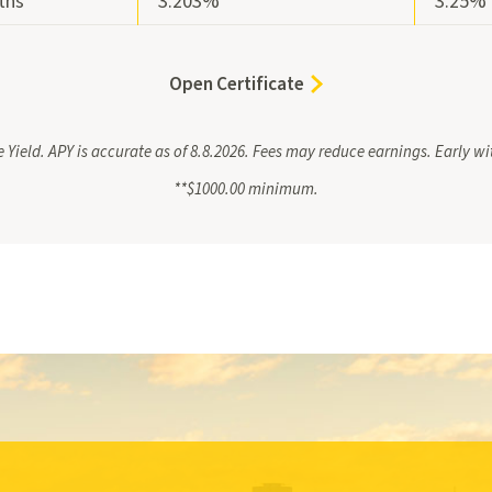
ths
3.203%
3.25%
Open Certificate
Yield. APY is accurate as of 8.8.2026. Fees may reduce earnings. Early w
**$1000.00 minimum.