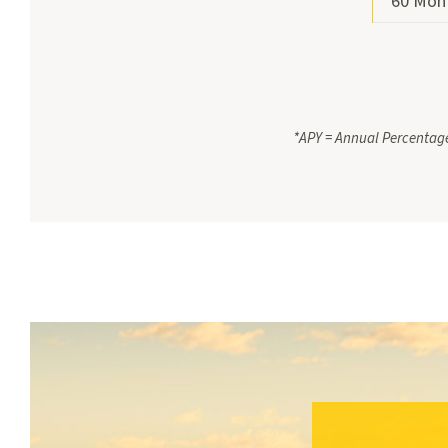
60 Mon
*APY = Annual Percentage 