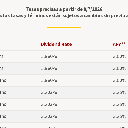
Tasas precisas a partir de 8/7/2026
 las tasas y términos están sujetos a cambios sin previo 
Dividend Rate
APY**
hs
2.960%
3.00%
hs
2.960%
3.00%
ths
2.960%
3.00%
ths
3.203%
3.25%
tes
ths
3.203%
3.25%
ths
3.203%
3.25%