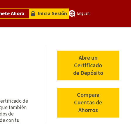
nete Ahora
Inicia Sesión
English
Abre un
Certificado
para
de Depósito
certificados
share
Compara
ertificado de
Cuentas de
o que también
Ahorros
ados de
 de con tu