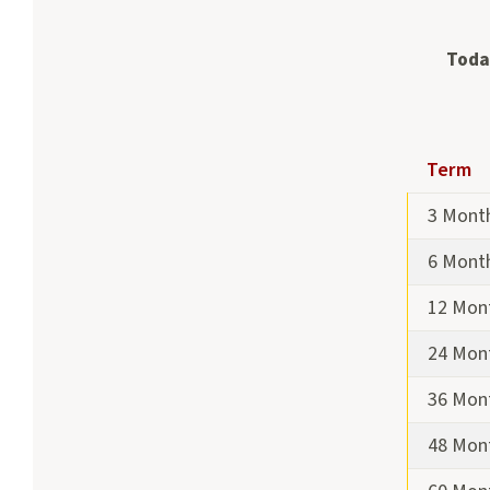
Todas
Term,
Term
Dividend
Rate,
3 Mont
and
6 Mont
APY
for
12 Mon
Share
24 Mon
Certifica
(CDs)
36 Mon
48 Mon