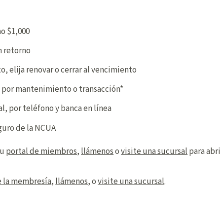
mo $1,000
n retorno
 elija renovar o cerrar al vencimiento
 por mantenimiento o transacción*
l, por teléfono y banca en línea
guro de la NCUA
su
portal de miembros
,
llámenos
o
visite una sucursal
para abri
e la membresía
,
llámenos
, o
visite una sucursal
.