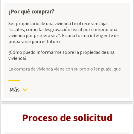
¿Por qué comprar?
Ser propietario de una vivienda te ofrece ventajas
fiscales, como la desgravación fiscal por comprar una
vivienda por primera vez*. Es una forma inteligente de
prepararse para el futuro.
¿Cómo puedo informarme sobre la propiedad de una
vivienda?
La compra de vivienda viene con su propio lenguaje, que
incluye términos como
amortizar
y
escrow
. Podemos
ayudarte a descifrar el diálogo y a tomar decisiones de
financiación con conocimiento de causa:
Más
Guía del comprador de vivienda. Este recurso gratuito
abarca una serie de temas, desde las opciones de
préstamo hasta el funcionamiento de las hipotecas,
Proceso de solicitud
las comisiones y consejos para elegir al agente
inmobiliario adecuado. Descarga tu guía hoy mismos.
Seminarios sobre la compra de vivienda. Aprende los