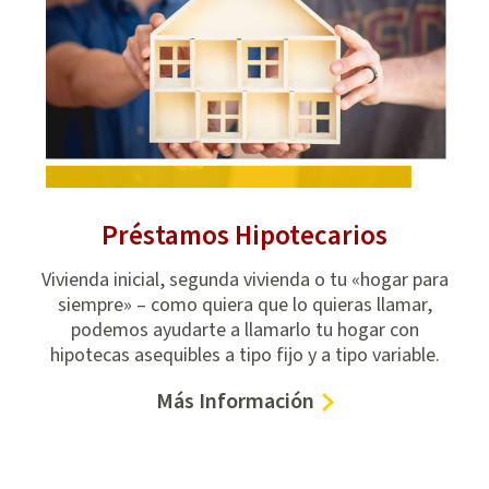
Préstamos Hipotecarios
ea
Vivienda inicial, segunda vivienda o tu «hogar para
¿P
nion
siempre» – como quiera que lo quieras llamar,
de
podemos ayudarte a llamarlo tu hogar con
as
hipotecas asequibles a tipo fijo y a tipo variable.
mo
–
Más Información
Préstamos
Hipotecarios