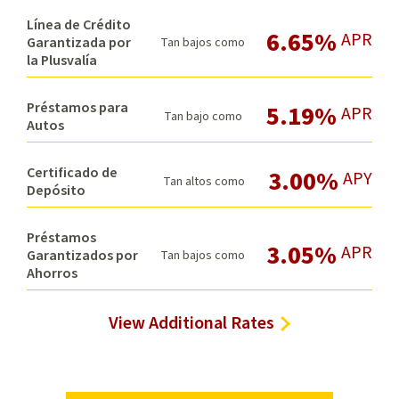
2019 First Team Real Estate | Reservados todos los derechos |
Línea de Crédito
Oficina corporativa: 108 Pacifica, Suite 300, Irvine, CA 92618 |
6.65%
APR
Garantizada por
Tan bajos como
BRE# 01008773
la Plusvalía
NMLS #448984
Préstamos para
5.19%
APR
Tan bajo como
Autos
Certificado de
3.00%
APY
Tan altos como
Depósito
Préstamos
3.05%
APR
Garantizados por
Tan bajos como
Ahorros
View Additional Rates