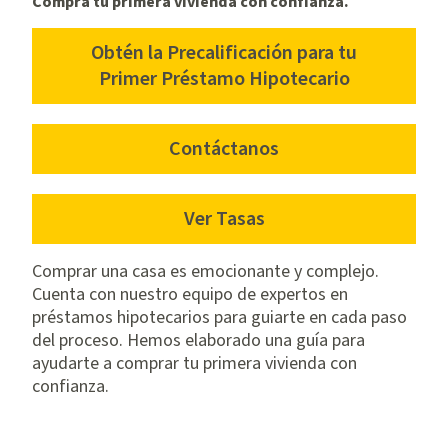
Compra tu primera vivienda con confianza.
Obtén la Precalificación para tu
for
Primer Préstamo Hipotecario
a
first-
Contáctanos
time
home
buyer
Ver Tasas
loan
Comprar una casa es emocionante y complejo.
Cuenta con nuestro equipo de expertos en
préstamos hipotecarios para guiarte en cada paso
del proceso. Hemos elaborado una guía para
ayudarte a comprar tu primera vivienda con
confianza.