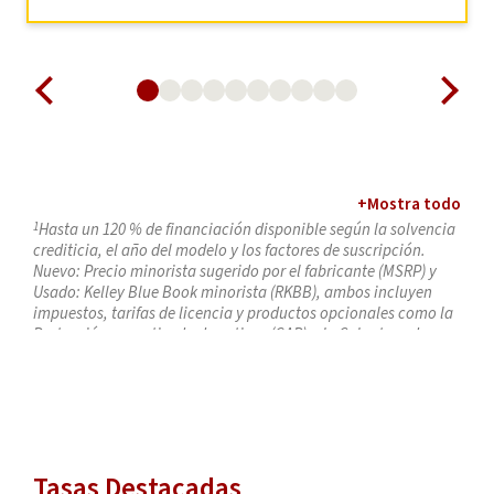
+
Mostra todo
1
Hasta un 120 % de financiación disponible según la solvencia
crediticia, el año del modelo y los factores de suscripción.
Nuevo: Precio minorista sugerido por el fabricante (MSRP) y
Usado: Kelley Blue Book minorista (RKBB), ambos incluyen
impuestos, tarifas de licencia y productos opcionales como la
Protección garantizada de activos (GAP) o la Cobertura de
reparación mecánica (MRC) y están sujetos a aprobación. Se
requiere una licencia de conducir válida e información
actualizada del seguro al momento de la financiación.
2
Las tasas tan bajas como de Préstamos para automóviles
incluyen el 0.25 % de descuento para pagos automáticos de
préstamos y se aplican a 2023 o modelos de vehículos más
Tasas Destacadas