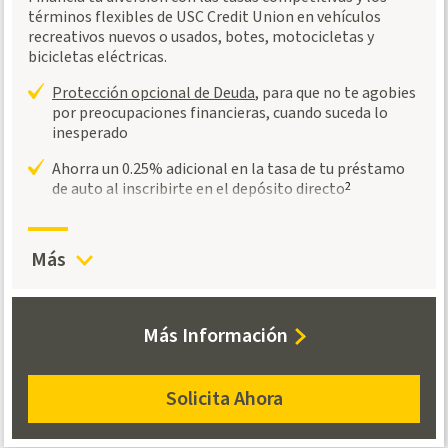
términos flexibles de USC Credit Union en vehículos
recreativos nuevos o usados, botes, motocicletas y
bicicletas eléctricas.
Protección opcional de Deuda
, para que no te agobies
por preocupaciones financieras, cuando suceda lo
inesperado
Ahorra un 0.25% adicional en la tasa de tu préstamo
de auto al inscribirte en el depósito directo
2
Más
APR es precisa a partir de 8.6.2026
Tan bajo como:
7.94%
about
Más Información
recreational
vehicles
Solicita Ahora
apply
for