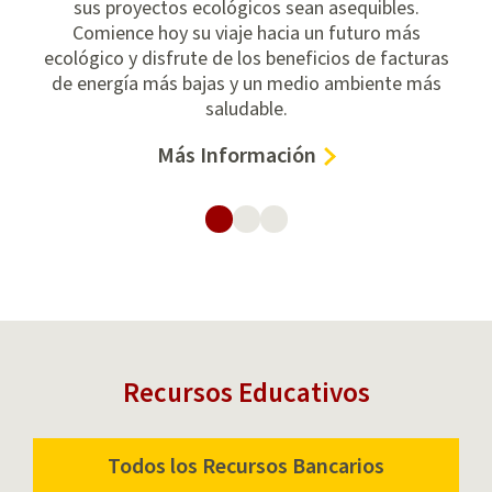
sus proyectos ecológicos sean asequibles.
Comience hoy su viaje hacia un futuro más
ecológico y disfrute de los beneficios de facturas
de energía más bajas y un medio ambiente más
saludable.
–
Más Información
Préstamos
asequibles
para
energía
limpia
Recursos Educativos
Todos los Recursos Bancarios