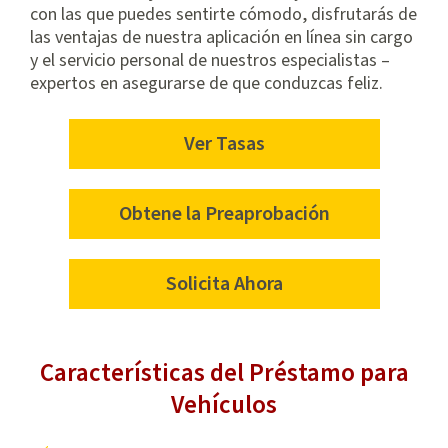
con las que puedes sentirte cómodo, disfrutarás de
las ventajas de nuestra aplicación en línea sin cargo
y el servicio personal de nuestros especialistas –
expertos en asegurarse de que conduzcas feliz.
Ver Tasas
view
rates
about
Obtene la Preaprobación
vehicle
loans
Solicita Ahora
apply
now
for
Características del Préstamo para
vehicle
loans
Vehículos