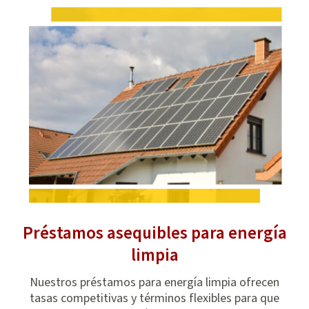
Préstamos asequibles para energía
limpia
tege
da
t
Nuestros préstamos para energía limpia ofrecen
pos
tasas competitivas y términos flexibles para que