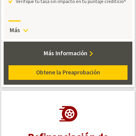
Verifique tu tasa sin impacto en tu puntaje crediticio
4
APR es precisa a partir de 8.6.2026
Más
Tan bajo como:
5.19%
about
Más Información
Auto
Loans
Obtene la Preaprobación
apply
for
an
auto
loan