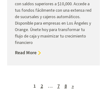
con saldos superiores a $10,000. Accede a
tus fondos fácilmente con una extensa red
de sucursales y cajeros automáticos.
Disponible para empresas en Los Ángeles y
Orange. Únete hoy para transformar tu
flujo de caja y maximizar tu crecimiento
financiero
about
Read More
Mercado
Monetario
Empresarial
Próximos
1
2
…
7
8
»
Resultados