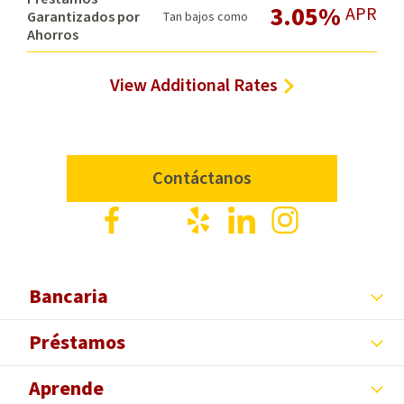
3.05%
APR
Garantizados por
Tan bajos como
Ahorros
View Additional Rates
Contáctanos
Facebook
X
Yelp
LinkedIn
Instagram
Bancaria
Préstamos
Aprende