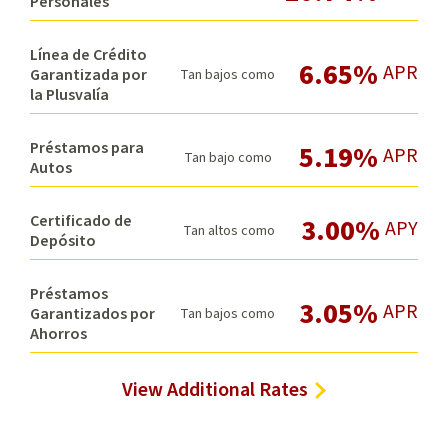
Personales
Línea de Crédito
6.65%
APR
Garantizada por
Tan bajos como
la Plusvalía
Préstamos para
5.19%
APR
Tan bajo como
Autos
Certificado de
3.00%
APY
Tan altos como
Depósito
Préstamos
3.05%
APR
Garantizados por
Tan bajos como
Ahorros
View Additional Rates