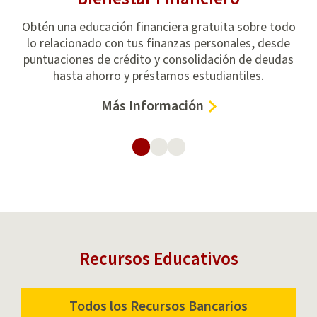
tege
Obtén una educación financiera gratuita sobre todo
da
lo relacionado con tus finanzas personales, desde
se
puntuaciones de crédito y consolidación de deudas
r
hasta ahorro y préstamos estudiantiles.
–
Más Información
Bienestar
Financiero
Recursos Educativos
Todos los Recursos Bancarios