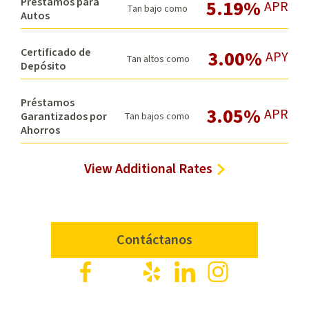
Préstamos para
5.19%
APR
Tan bajo como
Autos
Certificado de
3.00%
APY
Tan altos como
Depósito
Préstamos
3.05%
APR
Garantizados por
Tan bajos como
Ahorros
View Additional Rates
Contáctanos
Facebook
X
Yelp
LinkedIn
Instagram