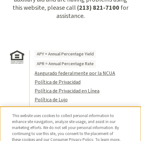
this website, please call
(213) 821-7100
for
assistance.
APY = Annual Percentage Yield
APR = Annual Percentage Rate
Asegurado federalmente por la NCUA
Política de Privacidad
Política de Privacidad en Línea
Política de Lujo
Condiciones de Uso
This website uses cookies to collect personal information to
Título VI
enhance site navigation, analyze site usage, and assist in our
Mapa del Sitio
marketing efforts. We do not sell your personal information. By
continuing to use this site, you consent to the placement of
© 2026 USC Credit Union. Reservados
these cookies and our Consumer Privacy Policy. To learn more,