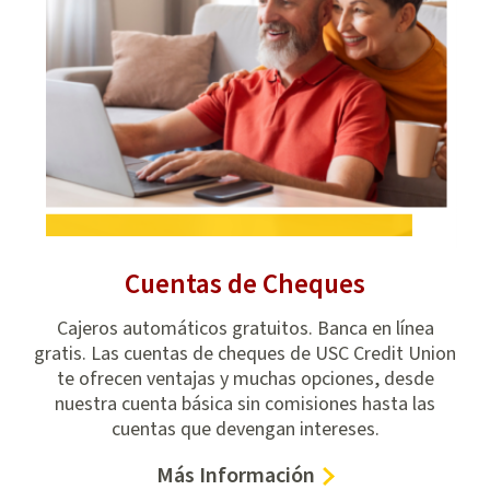
Cuentas de Cheques
eque
Cajeros automáticos gratuitos. Banca en línea
¡S
ado
gratis. Las cuentas de cheques de USC Credit Union
nea.
te ofrecen ventajas y muchas opciones, desde
o
nuestra cuenta básica sin comisiones hasta las
cuentas que devengan intereses.
–
Más Información