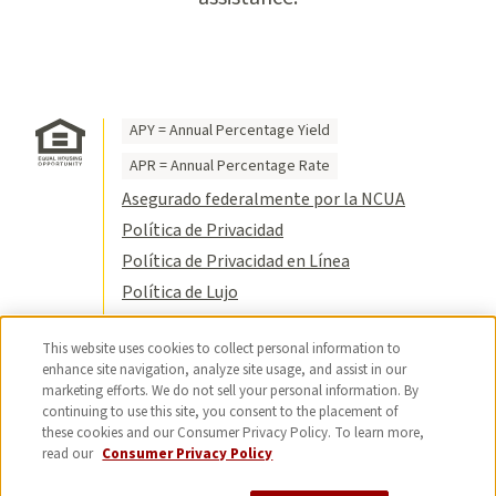
APY = Annual Percentage Yield
APR = Annual Percentage Rate
Asegurado federalmente por la NCUA
Política de Privacidad
Política de Privacidad en Línea
Política de Lujo
Condiciones de Uso
This website uses cookies to collect personal information to
Título VI
enhance site navigation, analyze site usage, and assist in our
Mapa del Sitio
marketing efforts. We do not sell your personal information. By
continuing to use this site, you consent to the placement of
© 2026 USC Credit Union. Reservados
these cookies and our Consumer Privacy Policy. To learn more,
todos los derechos.
read our
Consumer Privacy Policy